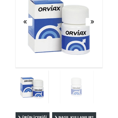
ÜRÜN İÇERİĞİ
NASIL KULLANILIR?