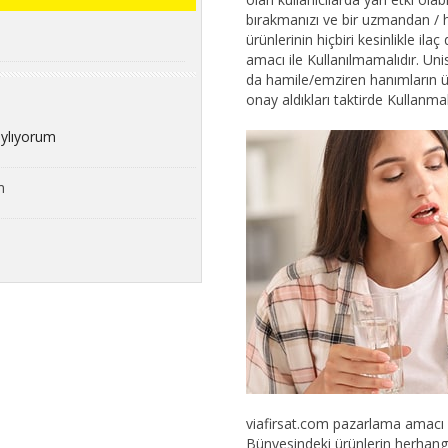
bırakmanızı ve bir uzmandan / 
ürünlerinin hiçbiri kesinlikle ila
amacı ile Kullanılmamalıdır. Uni
da hamile/emziren hanımların ür
onay aldıkları taktirde Kullanma
aylıyorum
m
viafirsat.com pazarlama amacı ile
Bünyesindeki ürünlerin herhangi 