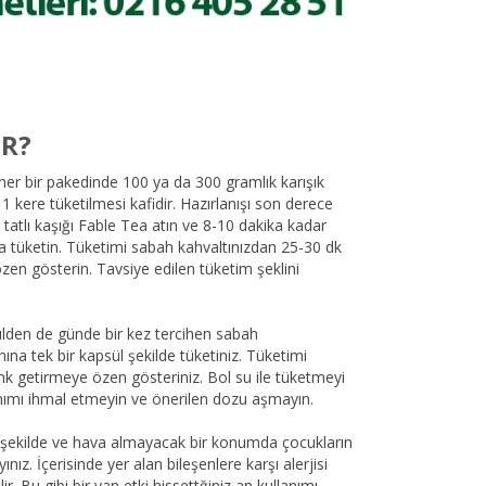
IR?
 her bir pakedinde 100 ya da 300 gramlık karışık
 1 kere tüketilmesi kafidir. Hazırlanışı son derece
ir tatlı kaşığı Fable Tea atın ve 8-10 dakika kadar
 tüketin. Tüketimi sabah kahvaltınızdan 25-30 dk
en gösterin. Tavsiye edilen tüketim şeklini
lden de günde bir kez tercihen sabah
ına tek bir kapsül şekilde tüketiniz. Tüketimi
 getirmeye özen gösteriniz. Bol su ile tüketmeyi
anımı ihmal etmeyin ve önerilen dozu aşmayın.
ı şekilde ve hava almayacak bir konumda çocukların
nız. İçerisinde yer alan bileşenlere karşı alerjisi
lir. Bu gibi bir yan etki hissettğiniz an kullanımı