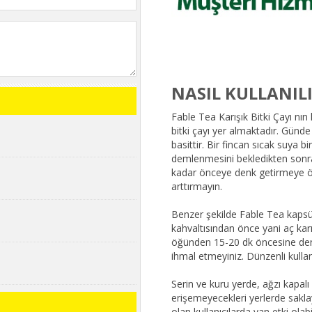
NASIL KULLANIL
Fable Tea Karışık Bitki Çayı nın
bitki çayı yer almaktadır. Günde
basittir. Bir fincan sıcak suya b
demlenmesini bekledikten sonra
kadar önceye denk getirmeye öz
arttırmayın.
Benzer şekilde Fable Tea kapsü
kahvaltısından önce yani aç karn
öğünden 15-20 dk öncesine denk
ihmal etmeyiniz. Dünzenli kull
Serin ve kuru yerde, ağzı kapal
erişemeyecekleri yerlerde saklayı
olan kullanıcılarda yan etki olabi