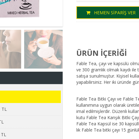
HEMEN SİPARİŞ VER
ÜRÜN İÇERİĞİ
Fable Tea, çayı ve kapsülü olmak 
ve 300 gramlık olmak kaydı ile t
satışa sunulmuştur. Kişisel kulla
yapabilirsiniz. Her iki üründe g
Fable Tea Bitki Çayı ve Fable 
kullanımına uygun olarak üretile
9 TL
imal edilmişlerdir. Düzenli kullan
kutu Fable Tea Karışık Bitki Ça
TL
Fable Tea Kapsül ise 30 kapsüllü
lık Fable Tea bitki çayı 15 günlü
9 TL