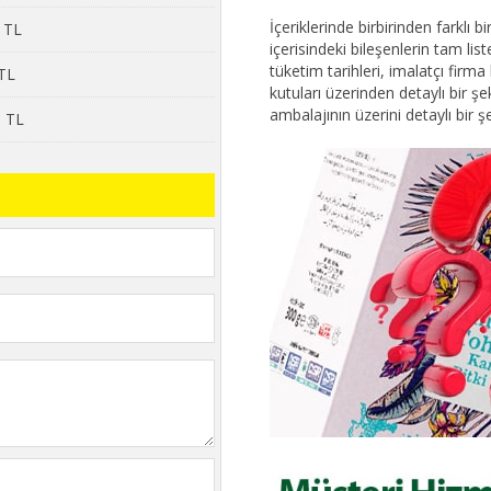
İçeriklerinde birbirinden farklı 
9 TL
içerisindeki bileşenlerin tam lis
tüketim tarihleri, imalatçı firma b
 TL
kutuları üzerinden detaylı bir 
ambalajının üzerini detaylı bir ş
9 TL