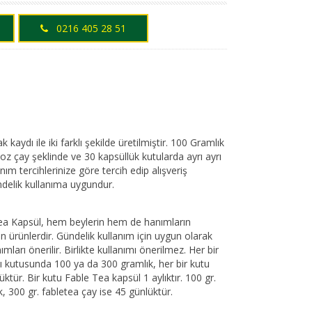
0216 405 28 51
kaydı ile iki farklı şekilde üretilmiştir. 100 Gramlık
oz çay şeklinde ve 30 kapsüllük kutularda ayrı ayrı
nım tercihlerinize göre tercih edip alışveriş
ündelik kullanıma uygundur.
Tea Kapsül, hem beylerin hem de hanımların
n ürünlerdir. Gündelik kullanım için uygun olarak
ımları önerilir. Birlikte kullanımı önerilmez. Her bir
yı kutusunda 100 ya da 300 gramlık, her bir kutu
ktür. Bir kutu Fable Tea kapsül 1 aylıktır. 100 gr.
k, 300 gr. fabletea çay ise 45 günlüktür.