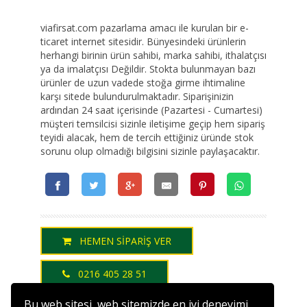
viafirsat.com pazarlama amacı ile kurulan bir e-
ticaret internet sitesidir. Bünyesindeki ürünlerin
herhangi birinin ürün sahibi, marka sahibi, ithalatçısı
ya da imalatçısı Değildir. Stokta bulunmayan bazı
ürünler de uzun vadede stoğa girme ihtimaline
karşı sitede bulundurulmaktadır. Siparişinizin
ardından 24 saat içerisinde (Pazartesi - Cumartesi)
müşteri temsilcisi sizinle iletişime geçip hem sipariş
teyidi alacak, hem de tercih ettiğiniz üründe stok
sorunu olup olmadığı bilgisini sizinle paylaşacaktır.
HEMEN SİPARİŞ VER
0216 405 28 51
Bu web sitesi, web sitemizde en iyi deneyimi