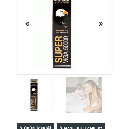
ÜRÜN İÇERİĞİ
NASIL KULLANILIR?