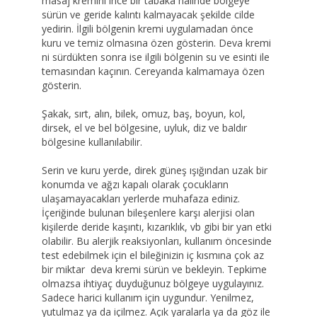
masaj kremini ince bir tabaka halinde bölgeye
sürün ve geride kalıntı kalmayacak şekilde cilde
yedirin. İlgili bölgenin kremi uygulamadan önce
kuru ve temiz olmasına özen gösterin. Deva kremi
ni sürdükten sonra ise ilgili bölgenin su ve esinti ile
temasından kaçının. Cereyanda kalmamaya özen
gösterin.
Şakak, sırt, alın, bilek, omuz, baş, boyun, kol,
dirsek, el ve bel bölgesine, uyluk, diz ve baldır
bölgesine kullanılabilir.
Serin ve kuru yerde, direk güneş ışığından uzak bir
konumda ve ağzı kapalı olarak çocukların
ulaşamayacakları yerlerde muhafaza ediniz.
İçeriğinde bulunan bileşenlere karşı alerjisi olan
kişilerde deride kaşıntı, kızarıklık, vb gibi bir yan etki
olabilir. Bu alerjik reaksiyonları, kullanım öncesinde
test edebilmek için el bileğinizin iç kısmına çok az
bir miktar deva kremi sürün ve bekleyin. Tepkime
olmazsa ihtiyaç duyduğunuz bölgeye uygulayınız.
Sadece harici kullanım için uygundur. Yenilmez,
yutulmaz ya da içilmez. Açık yaralarla ya da göz ile