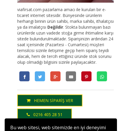
viafirsat.com pazarlama amacı ile kurulan bir e-
ticaret internet sitesidir. Bünyesinde ürünlerin
herhangi birinin ürün sahibi, marka sahibi, ithalatçısı
ya da imalatçısı
Değildir
. Stokta bulunmayan bazı
ürünlerde uzun vadede stoğa girme ihtimaline karşı
sitede bulundurulmaktadır. Siparişinizin ardından 24
saat içerisinde (Pazartesi - Cumartesi) müşteri
temsilcisi sizinle iletişime geçip hem sipariş teyidi
alacak, hem de tercih ettiğiniz üründe stok sorunu
olup olmadığı bilgisini sizinle paylaşacaktır.
HEMEN SİPARİŞ VER
0216 405 28 51
Bu web sitesi, web sitemizde en iyi deneyimi