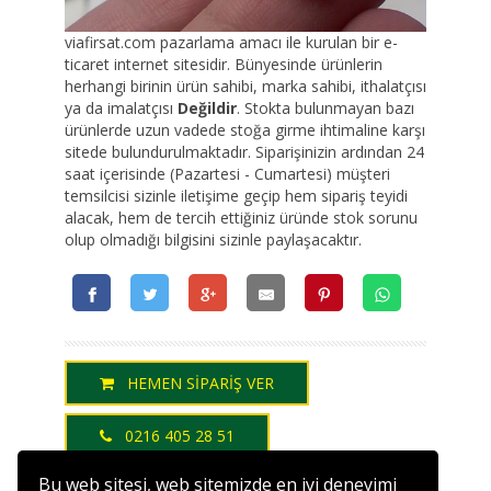
viafirsat.com pazarlama amacı ile kurulan bir e-
ticaret internet sitesidir. Bünyesinde ürünlerin
herhangi birinin ürün sahibi, marka sahibi, ithalatçısı
ya da imalatçısı
Değildir
. Stokta bulunmayan bazı
ürünlerde uzun vadede stoğa girme ihtimaline karşı
sitede bulundurulmaktadır. Siparişinizin ardından 24
saat içerisinde (Pazartesi - Cumartesi) müşteri
temsilcisi sizinle iletişime geçip hem sipariş teyidi
alacak, hem de tercih ettiğiniz üründe stok sorunu
olup olmadığı bilgisini sizinle paylaşacaktır.
HEMEN SİPARİŞ VER
0216 405 28 51
Bu web sitesi, web sitemizde en iyi deneyimi