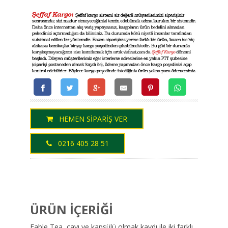
HEMEN SİPARİŞ VER
0216 405 28 51
ÜRÜN İÇERİĞİ
Fable Tea, çayı ve kapsülü olmak kaydı ile iki farklı