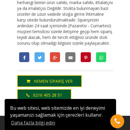
herhangi birinin ürün sahibi, marka sahibi, ithalatçısı
ya da imalatçısı Değildir. Stokta bulunmayan bazı
ürünler de uzun vadede stoğa girme ihtimaline
karşı sitede bulundurulmaktadır. Siparişinizin
ardından 24 saat içerisinde (Pazaretsi - Cumartesi)
müşteri temsilcisi sizinle iletişime geçip hem sipariş
teyidi alacak, hem de tercih ettiğiniz üründe stok
sorunu olup olmadığı bilgisini sizinle paylaşacaktır.
HEMEN SİPARİŞ VER
0216 405 28 51
Bu web sitesi, web sitemizde en iyi deneyimi
yaşamanızı sağlamak için çerezleri kullanır.
Daha fazla bilgi edin
- HAKKIMIZDA
|
- TESLİMAT ŞARTLARI
|
- İADE