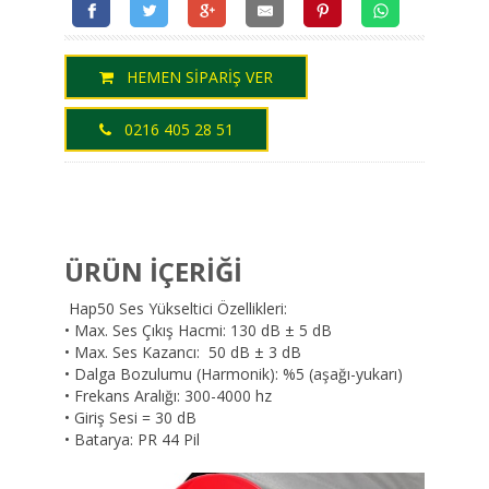
HEMEN SİPARİŞ VER
0216 405 28 51
ÜRÜN İÇERİĞİ
Hap50 Ses Yükseltici Özellikleri:
• Max. Ses Çıkış Hacmi: 130 dB ± 5 dB
• Max. Ses Kazancı: 50 dB ± 3 dB
• Dalga Bozulumu (Harmonik): %5 (aşağı-yukarı)
• Frekans Aralığı: 300-4000 hz
• Giriş Sesi = 30 dB
• Batarya: PR 44 Pil